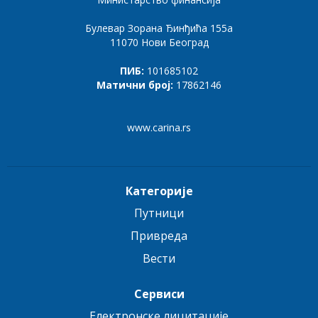
Булевар Зорана Ђинђића 155а
11070 Нови Београд
ПИБ:
101685102
Матични број:
17862146
www.carina.rs
Категорије
Путници
Привреда
Вести
Сервиси
Електронске лицитације