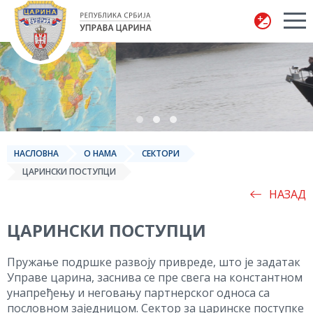
Управа царина
НАСЛОВНА
О НАМА
СЕКТОРИ
ЦАРИНСКИ ПОСТУПЦИ
НАЗАД
ЦАРИНСКИ ПОСТУПЦИ
Пружање подршке развоју привреде, што је задатак
Управе царина, заснива се пре свега на константном
унапређењу и неговању партнерског односа са
пословном заједницом. Сектор за царинске поступке