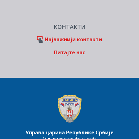
КОНТАКТИ
Најважнији контакти
Питајте нас
Управа царина Републике Србије
Министарство финансија