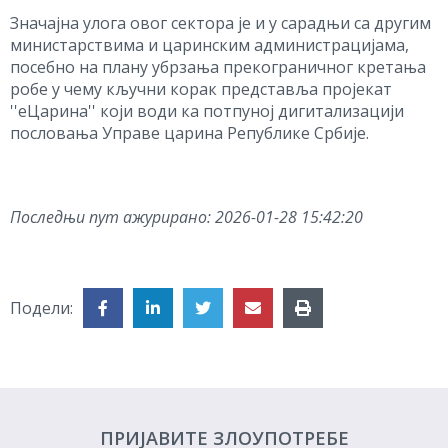
Значајна улога овог сектора је и у сарадњи са другим
министарствима и царинским администрацијама,
посебно на плану убрзања прекограничног кретања
робе у чему кључни корак представља пројекат
''еЦарина'' који води ка потпуној дигитализацији
пословања Управе царина Републике Србије.
Последњи пут ажурирано:
2026-01-28 15:42:20
Подели:
ПРИЈАВИТЕ ЗЛОУПОТРЕБЕ