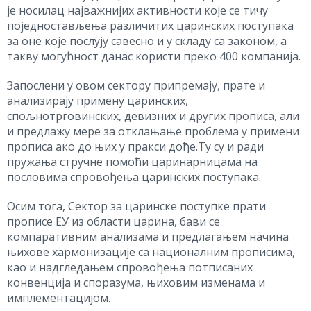
је носилац најважнијих активности које се тичу
поједностављења различитих царинских поступака
за оне које послују савесно и у складу са законом, а
такву могућност данас користи преко 400 компанија.
Запослени у овом сектору припремају, прате и
анализирају примену царинских,
спољнотрговинских, девизних и других прописа, али
и предлажу мере за отклањање проблема у примени
прописа ако до њих у пракси дође.Ту су и ради
пружања стручне помоћи
царинарницама на
пословима спровођења царинских поступака.
Осим тога, Сектор за царинске поступке прати
прописе ЕУ из области царина, бави се
компаративним анализама и предлагањем начина
њихове хармонизације са националним прописима,
као и надгледањем спровођења потписаних
конвенција и споразума, њиховим изменама и
имплементацијом.