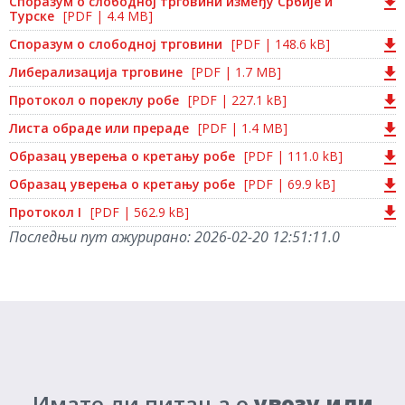
Споразум о слободној трговини између Србије и
Турске
[PDF | 4.4 MB]
Споразум о слободној трговини
[PDF | 148.6 kB]
Либерализација трговине
[PDF | 1.7 MB]
Протокол о пореклу робе
[PDF | 227.1 kB]
Листа обраде или прераде
[PDF | 1.4 MB]
Образац уверења о кретању робе
[PDF | 111.0 kB]
Образац уверења о кретању робе
[PDF | 69.9 kB]
Протокол I
[PDF | 562.9 kB]
Последњи пут ажурирано:
2026-02-20 12:51:11.0
Имате ли питања о
увозу или