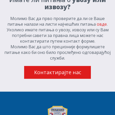
извозу?
Молимо Вас да прво проверите да ли се Ваше
питање налази на листи најчешћих питања
овде
.
Уколико имате питања о увозу, извозу или су Вам
потребни савети за правна лица можете нас
контактирати путем контакт форме.
Молимо Вас да што прецизније формулишете
питање како би оно било прослеђено одговарајућој
служби.
Контактирајте нас