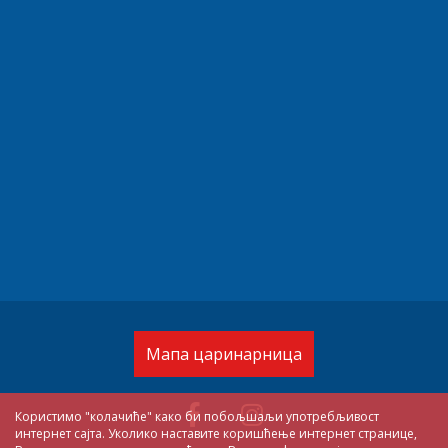
Мапа царинарница
Користимо "колачиће" како би побољшаљи употребљивост
интернет сајта. Уколико наставите коришћење интернет странице,