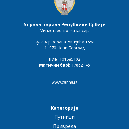
Управа царина Републике Србије
Министарство финансија
Булевар Зорана Ђинђића 155а
11070 Нови Београд
ПИБ:
101685102
Матични број:
17862146
www.carina.rs
Категорије
Путници
Привреда