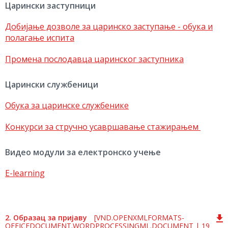
Царински заступници
Добијање дозволе за царинско заступање - обука и
полагање испита
Промена послодавца царинског заступника
Царински службеници
Обука за царинске службенике
Конкурси за стручно усавршавање стажирањем
Видео модули за електронско учење
E-learning
2. Образац за пријаву
[VND.OPENXMLFORMATS-
OFFICEDOCUMENT.WORDPROCESSINGML.DOCUMENT | 19