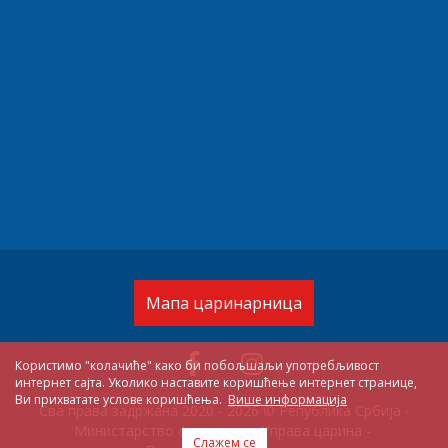
Мапа царинарница
Користимо "колачиће" како би побољшаљи употребљивост
интернет сајта. Уколико наставите коришћење интернет странице,
Ви прихватате услове коришћења.
Више информација
Сва права задржана 2020 - 2026 © Република Србија -
Министарство финансија - Управа царина
-
Слажем се