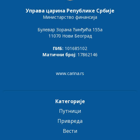
Управа царина Републике Србије
Министарство финансија
Булевар Зорана Ђинђића 155а
11070 Нови Београд
ПИБ:
101685102
Матични број:
17862146
www.carina.rs
Категорије
Путници
Привреда
Вести