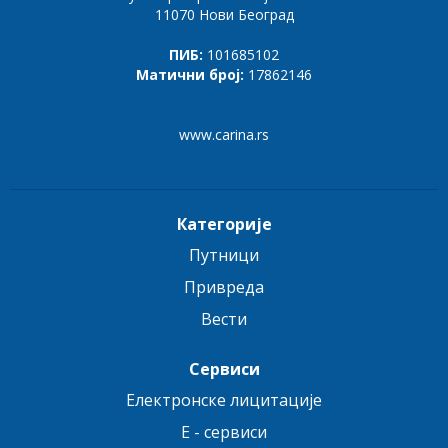
11070 Нови Београд
ПИБ:
101685102
Матични број:
17862146
www.carina.rs
Категорије
Путници
Привреда
Вести
Сервиси
Електронске лицитације
E - сервиси