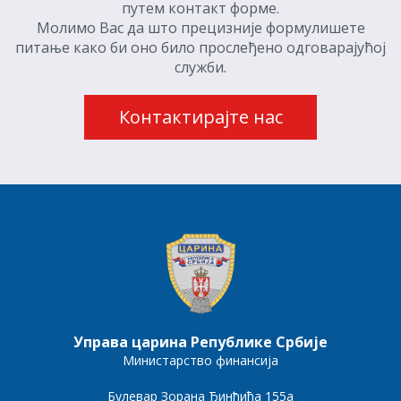
путем контакт форме.
Молимо Вас да што прецизније формулишете
питање како би оно било прослеђено одговарајућој
служби.
Контактирајте нас
Управа царина Републике Србије
Министарство финансија
Булевар Зорана Ђинђића 155а