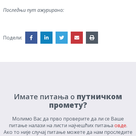
Последњи пут ажурирано:
Подели:
Имате питања о
путничком
промету?
Молимо Вас да прво проверите да ли се Ваше
питање налази на листи најчешћих питања
овде
.
Ако то није случај питање можете да нам проследите