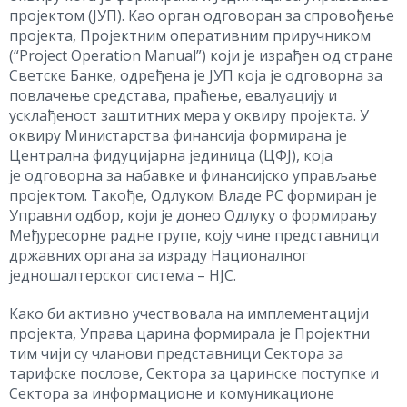
пројектом (ЈУП). Као орган одговоран за спровођење
пројекта, Пројектним оперативним приручником
(“Project Operation Manual”) који је израђен од стране
Светске Банке, одређена је ЈУП која је одговорна за
повлачење средстава, праћење, евалуацију и
усклађеност заштитних мера у оквиру пројекта. У
оквиру Министарства финансија формирана је
Централна фидуцијарна јединица (ЦФЈ), која
је одговорна за набавке и финансијско управљање
пројектом. Такође, Одлуком Владе РС формиран је
Управни одбор, који је донео Одлуку о формирању
Међуресорне радне групе, коју чине представници
државних органа за израду Националног
једношалтерског система – НЈС.
Како би активно учествовала на имплементацији
пројекта, Управа царина формирала је Пројектни
тим чији су чланови представници Сектора за
тарифске послове, Сектора за царинске поступке и
Сектора за информационе и комуникационе