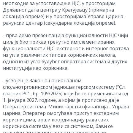
неопходне за успостављање НЈС, у просторијам
Државног дата центра у Крагујевцу (примарна
локација опреме) и у просторијама Управе царина -
рачунски центар (секундарна локација опреме),
- прва демо презентација функционалности НЈС чији
циљ је био приказ тренутно имплементираних
функционалности НЈС: екстерног и интерног портала
из угла различитих типова корисничких налога,
односно из угла будућег оператера система и других
институција као корисника,
- усвојен је Закон о националном
спољнотрговинском једношалтерском систему (’’Сл.
гласник РС'', бр. 109/2025) који ће се примењивати од
1. јануара 2027. године, а којим је прописано да је
Оператер система Министарство финансија - Управа
царина. Оператер омогућава приступ екстерним
корисницима, врши координацију рада свих
корисника система у вези са системом, бави се
развојем, имплементацијом и одржавањем,