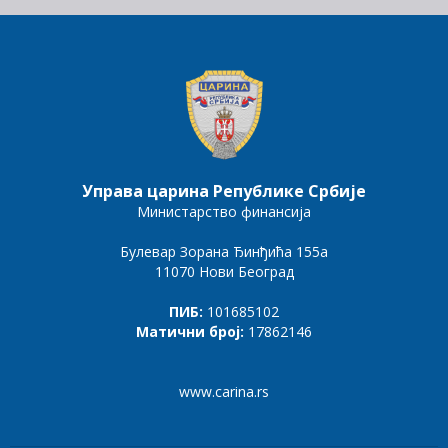
Управа царина Републике Србије
Министарство финансија
Булевар Зорана Ђинђића 155а
11070 Нови Београд
ПИБ:
101685102
Матични број:
17862146
www.carina.rs