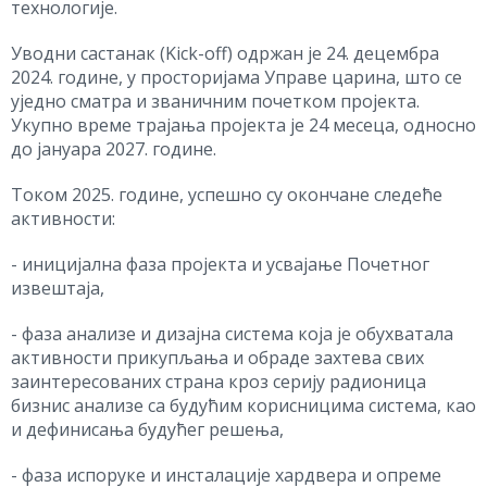
технологије.
Уводни састанак (Kick-off) одржан је 24. децембра
2024. године, у просторијама Управе царина, што се
уједно сматра и званичним почетком пројекта.
Укупно време трајања пројекта је 24 месеца, односно
до јануара 2027. године.
Током 2025. године, успешно су окончане следеће
активности:
- иницијална фаза пројекта и усвajање Почетног
извештаја,
- фаза анализе и дизајна система која је обухватала
активности прикупљања и обраде захтева свих
заинтересованих страна кроз серију радионица
бизнис анализе са будућим корисницима система, као
и дефинисања будућег решења,
- фаза испоруке и инсталације хардвера и опреме