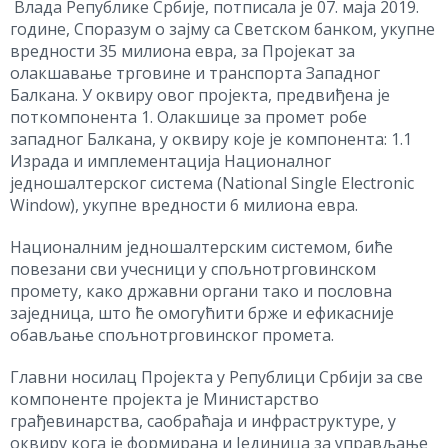
Влада Републике Србије, потписала је 07. маја 2019.
године, Споразум о зајму са Светском банком, укупне
вредности 35 милиона евра, за Пројекат за
олакшавање трговине и транспорта Западног
Балкана. У оквиру овог пројекта, предвиђена је
поткомпонента 1. Олакшице за промет робе
западног Балкана, у оквиру које је компонента: 1.1
Израда и имплементација Националног
jедношалтерског система (National Single Electronic
Window), укупне вредности 6 милиона евра.
Националним једношалтерским системом, биће
повезани сви учесници у спољнотрговинском
промету, како државни органи тако и пословна
заједница, што ће омогућити брже и ефикасније
обављање спољнотрговинског промета.
Главни носилац Пројекта у Републици Србији за све
компоненте пројекта је Министарство
грађевинарства, саобраћаја и инфраструктуре, у
оквиру кога је формирана и Јединица за управљање