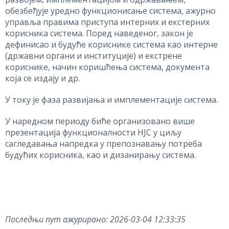
обезбеђује уредно функционисање система, ажурно
управља правима приступа интерних и екстерних
корисника система. Поред наведеног, закон је
дефинисао и будуће кориснике система као интерне
(државни органи и институције) и екстрене
кориснике, начин коришћења система, документа
која се издају и др.
У току је фаза развијања и имплементације система.
У наредном периоду биће организовано више
презентација функционалности НЈС у циљу
сагледавања напредка у препознавању потреба
будућих корисника, као и дизанирању система.
Последњи пут ажурирано:
2026-03-04 12:33:35