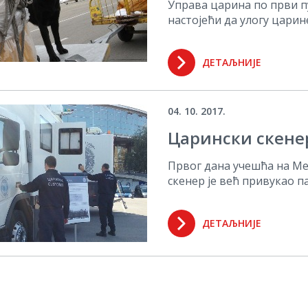
Управа царина по први пут
настојећи да улогу царин
ДЕТАЉНИЈЕ
04. 10. 2017.
Царински скене
Првог дана учешћа на Ме
скенер је већ привукао п
ДЕТАЉНИЈЕ