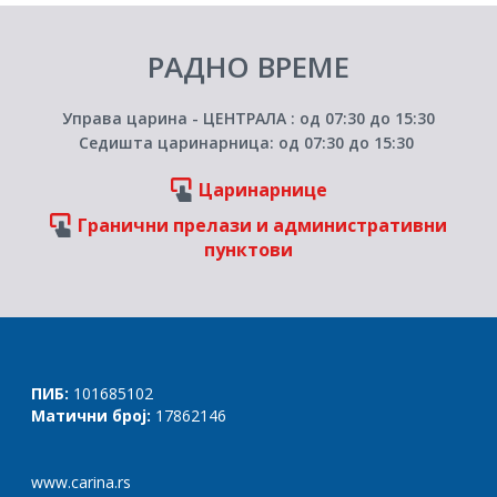
РАДНО ВРЕМЕ
Управа царина - ЦЕНТРАЛА : од 07:30 до 15:30
Седишта царинарница: од 07:30 до 15:30
Царинарнице
Гранични прелази и административни
пунктови
ПИБ:
101685102
Матични број:
17862146
www.carina.rs