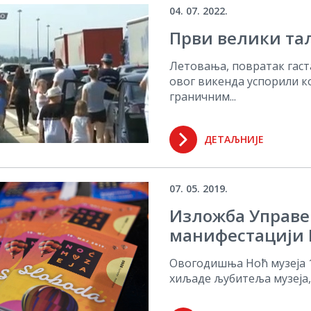
04. 07. 2022.
Први велики тал
Летовања, повратак гаста
овог викенда успорили к
граничним...
ДЕТАЉНИЈЕ
07. 05. 2019.
Изложба Управе 
манифестацији 
Овогодишња Ноћ музеја 1
хиљаде љубитеља музеја, 