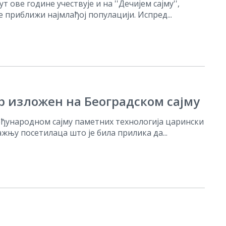
 ове године учествује и на ''Дечијем сајму'',
е приближи најмлађој популацији. Испред...
р изложен на Београдском сајму
ђународном сајму паметних технологија царински
ажњу посетилаца што је била прилика да...