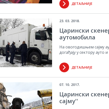
ДЕТАЉНИЈЕ
23. 03. 2018.
Царински скене
аутомобила
На овогодишњем сајму ау
догађају у сектору ауто и 
ДЕТАЉНИЈЕ
07. 10. 2017.
Царински скенер
сајму''