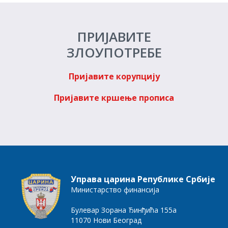
ПРИЈАВИТЕ
ЗЛОУПОТРЕБЕ
Пријавите корупцију
Пријавите кршење прописа
Управа царина Републике Србије
Министарство финансија
Булевар Зорана Ђинђића 155а
11070 Нови Београд