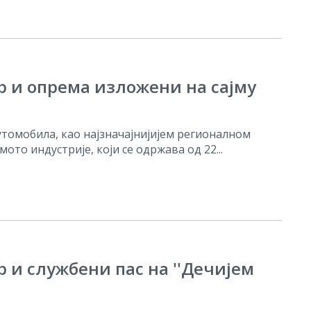
р и опрема изложени на сајму
томобила, као најзначајнијијем регионалном
мото индустрије, који се одржава од 22...
 и службени пас на ''Дечијем