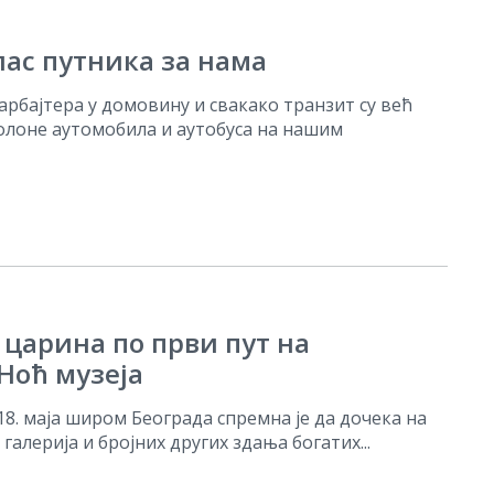
ас путника за нама
рбајтера у домовину и свакако транзит су већ
олоне аутомобила и аутобуса на нашим
царина по први пут на
Ноћ музеја
8. маја широм Београда спремна је да дочека на
галерија и бројних других здања богатих...