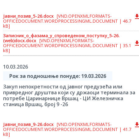
Јавни_позив_5-26.docx
[VND.OPENXMLFORMATS-
OFFICEDOCUMENT.WORDPROCESSINGML.DOCUMENT | 46.7
kB]
Записник_о_фазама_у_спроведеном_поступку_5-26.
(web)docx.docx
[VND.OPENXMLFORMATS-
OFFICEDOCUMENT.WORDPROCESSINGML.DOCUMENT | 35.1
kB]
10.03.2026
Рок за подношење понуде: 19.03.2026
Закуп непокретности од јавног предузећа или
привредног друштва који су држаоци терминала за
потребе Царинарнице Вршац - ЦИ Железничка
станица Вршац, број 9 -26
Јавни_позив_9-26.docx
[VND.OPENXMLFORMATS-
OFFICEDOCUMENT.WORDPROCESSINGML.DOCUMENT | 41.7
kB]