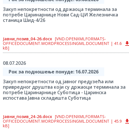
Закуп непокретности од држаоца терминала за
потребе Царинарнице Нови Сад-ЦИ Железничка
станица Шид-4/26
Јавни_позив_04-26.docx
[VND.OPENXMLFORMATS-
OFFICEDOCUMENT.WORDPROCESSINGML.DOCUMENT | 41.6
kB]
08.07.2026
Рок за подношење понуде: 16.07.2026
Закуп непокретности од јавног предузећа или
привредног друштва који су држаоци терминала за
потребе Царинарнице Суботица - Царинска
испостава Јавна складишта Суботица
Јавни_позив_24-26.docx
[VND.OPENXMLFORMATS-
OFFICEDOCUMENT.WORDPROCESSINGML.DOCUMENT | 45.9
kB]