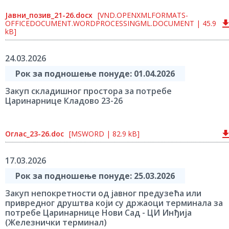
Јавни_позив_21-26.docx
[VND.OPENXMLFORMATS-
OFFICEDOCUMENT.WORDPROCESSINGML.DOCUMENT | 45.9
kB]
24.03.2026
Рок за подношење понуде: 01.04.2026
Закуп складишног простора за потребе
Царинарнице Кладово 23-26
Оглас_23-26.doc
[MSWORD | 82.9 kB]
17.03.2026
Рок за подношење понуде: 25.03.2026
Закуп непокретности од јавног предузећа или
привредног друштва који су држаоци терминала за
потребе Царинарнице Нови Сад - ЦИ Инђија
(Железнички терминал)