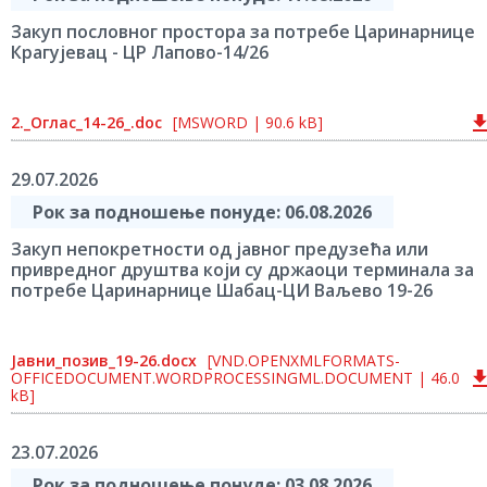
Закуп пословног простора за потребе Царинарнице
Крагујевац - ЦР Лапово-14/26
2._Оглас_14-26_.doc
[MSWORD | 90.6 kB]
29.07.2026
Рок за подношење понуде: 06.08.2026
Закуп непокретности од јавног предузећа или
привредног друштва који су држаоци терминала за
потребе Царинарнице Шабац-ЦИ Ваљево 19-26
Јавни_позив_19-26.docx
[VND.OPENXMLFORMATS-
OFFICEDOCUMENT.WORDPROCESSINGML.DOCUMENT | 46.0
kB]
23.07.2026
Рок за подношење понуде: 03.08.2026