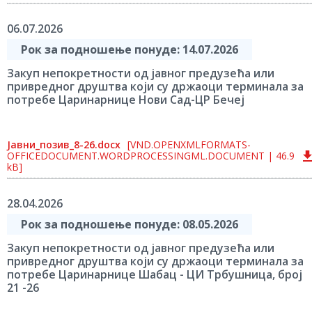
06.07.2026
Рок за подношење понуде: 14.07.2026
Закуп непокретности од јавног предузећа или
привредног друштва који су држаоци терминала за
потребе Царинарнице Нови Сад-ЦР Бечеј
Јавни_позив_8-26.docx
[VND.OPENXMLFORMATS-
OFFICEDOCUMENT.WORDPROCESSINGML.DOCUMENT | 46.9
kB]
28.04.2026
Рок за подношење понуде: 08.05.2026
Закуп непокретности од јавног предузећа или
привредног друштва који су држаоци терминала за
потребе Царинарнице Шабац - ЦИ Трбушница, број
21 -26