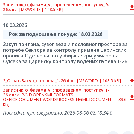
Записник_о_фазама_у_спроведеном_поступку_9-
26.doc
[MSWORD | 128.5 kB]
10.03.2026
Рок за подношење понуде: 18.03.2026
Закуп понтона, сувог веза и пословног простора за
потребе Сектора за контролу примене царинских
прописа-Одељења за сузбијање кријумчарења-
Одсека за царинску контролу водених путева 1-26
2_Оглас-Закуп_понтона_1-26.doc
[MSWORD | 108.5 kB]
Записник_о_фазама_у_спроведеном_поступку_1-
26.docx
[VND.OPENXMLFORMATS-
OFFICEDOCUMENT.WORDPROCESSINGML.DOCUMENT | 33.6
kB]
Последњи пут ажурирано:
2026-08-06 08:18:34.0