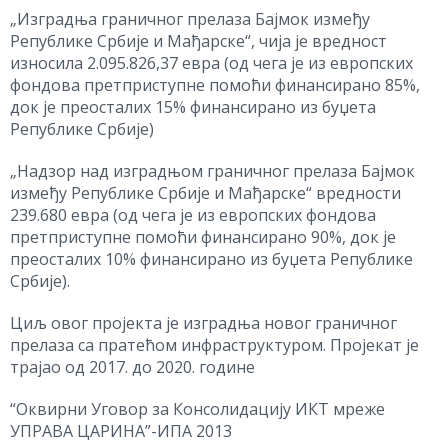
„Изградња граничног прелаза Бајмок између
Републике Србије и Мађарске“, чија је вредност
износила 2.095.826,37 евра (од чега је из европских
фондова претприступне помоћи финансирано 85%,
док је преосталих 15% финансирано из буџета
Републике Србије)
„Надзор над изградњом граничног прелаза Бајмок
између Републике Србије и Мађарске“ вредности
239.680 евра (од чега је из европских фондова
претприступне помоћи финансирано 90%, док је
преосталих 10% финансирано из буџета Републике
Србије).
Циљ овог пројекта је изградња новог граничног
прелаза са пратећом инфраструктуром. Пројекат је
трајао од 2017. до 2020. године
“Оквирни Уговор за Консолидацију ИКТ мреже
УПРАВА ЦАРИНА”-ИПА 2013