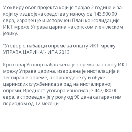
У оквиру овог пројекта који је трајао 2 године и за
који су издвојена средства у износу од 143,900.00
евра, израђен је и испоручен План консолидације
ИКТ мреже Управа царина на српском и енглеском
језику.
“Уговор о набавци опреме за општу ИКТ мрежу
УПРАВА ЦАРИНА”- ИПА 2013
Кроз овај Уговор набављена је опрема за општу ИКТ
мрежу Управа царина, извршена је инсталација и
тестирање опреме, а спроведене су и обуке
царинских службеника за рад на инсталираној
опреми. Вредност уговора износила је 447,080.00
евра, а спроведен је у року од 90 дана са гарантим
периодом од 12 месеци.