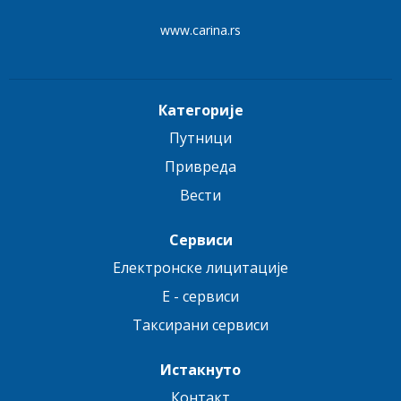
www.carina.rs
Категорије
Путници
Привреда
Вести
Сервиси
Електронске лицитације
E - сервиси
Таксирани сервиси
Истакнуто
Контакт