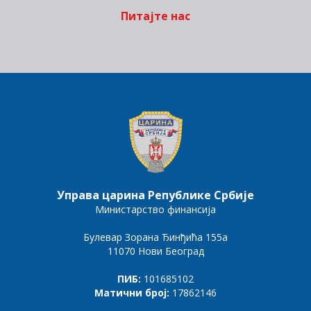
Питајте нас
Управа царина Републике Србије
Министарство финансија
Булевар Зорана Ђинђића 155а
11070 Нови Београд
ПИБ:
101685102
Матични број:
17862146