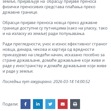
земље, пријављује на обрасцу пријаве преноса
физички преносивих средстава плаћања преко
државне границе.
Обрасци пријаве преноса новца преко државне
границе доступни су путницима (како на уласку, тако
и на изласку из земље) ради попуњавања.
Ради прегледности, унос и износ ефективног страног
новца, динара, чекова и хартија од вредности
приказујемо на следећи начин, исказано посебно за
стране држављане, домаће држављане који живе и
раде у иностранству и домаће држављане који живе
и раде у земљи.
Последњи пут ажурирано:
2026-03-18 14:00:52
Подели: