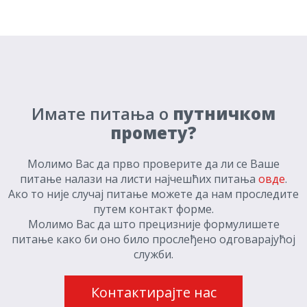
Имате питања о
путничком
промету?
Молимо Вас да прво проверите да ли се Ваше
питање налази на листи најчешћих питања
овде
.
Ако то није случај питање можете да нам проследите
путем контакт форме.
Молимо Вас да што прецизније формулишете
питање како би оно било прослеђено одговарајућој
служби.
Контактирајте нас