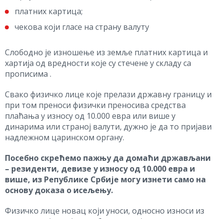
платних картица;
чекова који гласе на страну валуту
Слободно је изношење из земље платних картица и
хартија од вредности које су стечене у складу са
прописима .
Свако физичко лице које прелази државну границу и
при том преноси физички преносива средства
плаћања у износу од 10.000 евра или више у
динарима или страној валути, дужно је да то пријави
надлежном царинском органу.
Посебно скрећемо пажњу да домаћи држављани
– резиденти, девизе у износу од 10.000 евра и
више, из Републике Србије могу изнети само на
основу доказа о исељењу.
Физичко лице новац који уноси, односно износи из