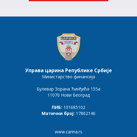
Управа царина Републике Србије
Министарство финансија
Булевар Зорана Ђинђића 155а
11070 Нови Београд
ПИБ:
101685102
Матични број:
17862146
www.carina.rs